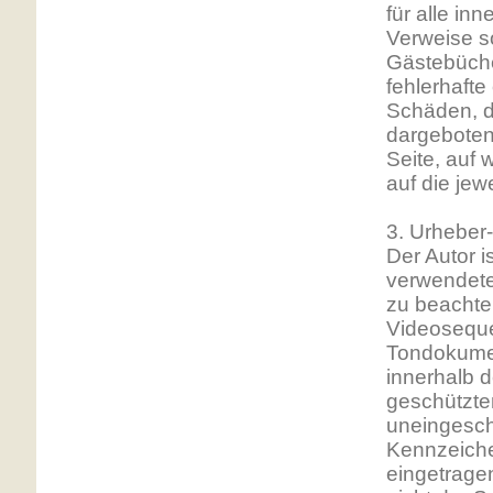
für alle in
Verweise s
Gästebücher
fehlerhafte
Schäden, d
dargebotene
Seite, auf 
auf die jew
3. Urheber
Der Autor i
verwendete
zu beachten
Videoseque
Tondokumen
innerhalb 
geschützte
uneingesch
Kennzeiche
eingetrage