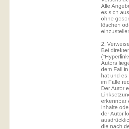
Alle Angebo
es sich aus
ohne geson
löschen ode
einzustelle
2. Verweis
Bei direkt
("Hyperlin
Autors lieg
dem Fall in
hat und es
im Falle re
Der Autor e
Linksetzung
erkennbar w
Inhalte ode
der Autor k
ausdrücklic
die nach de