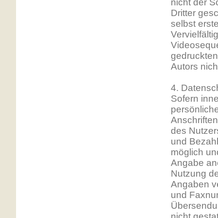
nicht der 
Dritter ges
selbst erst
Vervielfäl
Videoseque
gedruckten
Autors nich
4. Datensc
Sofern inn
persönlich
Anschriften
des Nutzers
und Bezahlu
möglich un
Angabe ano
Nutzung de
Angaben ver
und Faxnum
Übersendun
nicht gesta