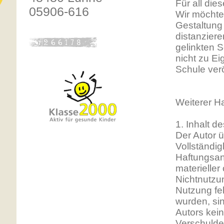
Für all dies
05906-616
Wir möchten
Gestaltung 
distanziere
gelinkten 
nicht zu Ei
Schule verö
Weiterer H
1. Inhalt 
Der Autor ü
Vollständig
Haftungsan
materieller
Nichtnutzu
Nutzung feh
wurden, si
Autors kein
Verschulden