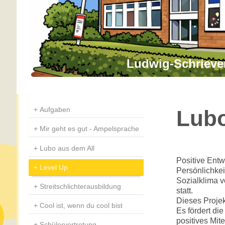
Ludwig-Schrieve
Aufgaben
Lubo
Mir geht es gut - Ampelsprache
Lubo aus dem All
Positive Entw
Level Up
Persönlichkei
Sozialklima v
Streitschlichterausbildung
statt.
Dieses Projek
Cool ist, wenn du cool bist
Es fördert di
positives Mit
Schülervertretung