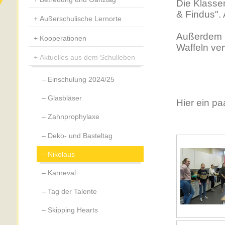
Die Klasse
& Findus". 
Außerschulische Lernorte
Außerdem h
Kooperationen
Waffeln ver
Aktuelles aus dem Schulleben
Einschulung 2024/25
Glasbläser
Hier ein pa
Zahnprophylaxe
Deko- und Basteltag
Nikolaus
Karneval
Tag der Talente
Skipping Hearts